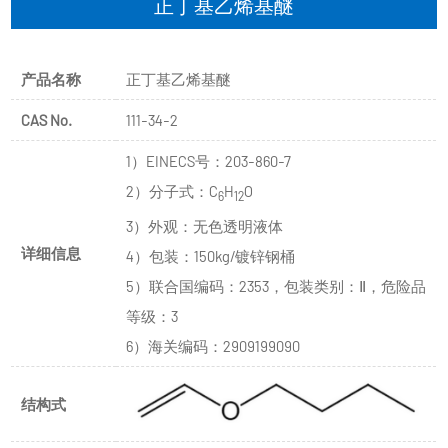
正丁基乙烯基醚
产品名称
正丁基乙烯基醚
CAS No.
111-34-2
1）EINECS号：203-860-7
2）分子式：C
H
O
6
12
3）外观：无色透明液体
详细信息
4）包装：150kg/镀锌钢桶
5）联合国编码：2353，包装类别：Ⅱ，危险品
等级：3
6）海关编码：2909199090
结构式